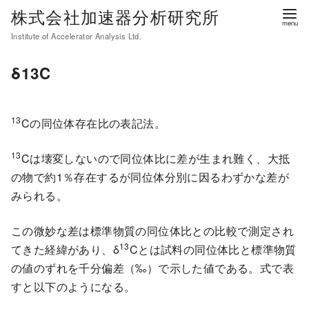
コ
株式会社加速器分析研究所
ン
Institute of Accelerator Analysis Ltd.
テ
ン
δ13C
ツ
へ
移
13
Cの同位体存在比の表記法。
動
13
Cは壊変しないので同位体比に差が生まれ難く、大抵
の物で約1％存在するが同位体分別に因るわずかな差が
みられる。
この微妙な差は標準物質の同位体比との比較で測定され
13
てきた経緯があり、δ
Cとは試料の同位体比と標準物質
の値のずれを千分偏差（‰）で示した値である。式で表
すと以下のようになる。